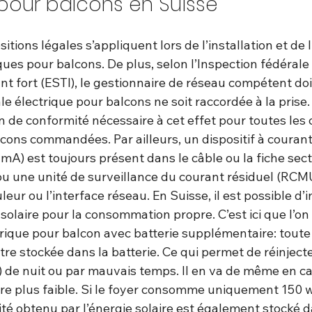
 pour balcons en Suisse
itions légales s’appliquent lors de l’installation et de l
ques pour balcons. De plus, selon l’Inspection fédérale
ant fort (ESTI), le gestionnaire de réseau compétent doi
e électrique pour balcons ne soit raccordée à la prise.
on de conformité nécessaire à cet effet pour toutes les 
cons commandées. Par ailleurs, un dispositif à courant
 mA) est toujours présent dans le câble ou la fiche sec
u une unité de surveillance du courant résiduel (RCMU 
eur ou l’interface réseau. En Suisse, il est possible d’i
olaire pour la consommation propre. C’est ici que l’on v
trique pour balcon avec batterie supplémentaire: toute
tre stockée dans la batterie. Ce qui permet de réinjecte
) de nuit ou par mauvais temps. Il en va de même en ca
 plus faible. Si le foyer consomme uniquement 150 w
cité obtenu par l’énergie solaire est également stocké da