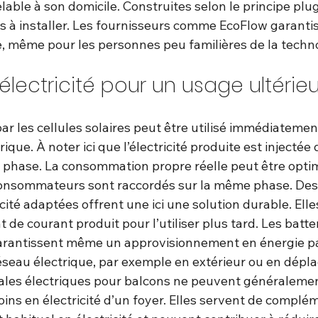
lable à son domicile. Construites selon le principe plu
les à installer. Les fournisseurs comme EcoFlow garantis
le, même pour les personnes peu familières de la techn
’électricité pour un usage ultérieu
ar les cellules solaires peut être utilisé immédiatement
ique. À noter ici que l’électricité produite est injectée
phase. La consommation propre réelle peut être optim
onsommateurs sont raccordés sur la même phase. Des 
icité adaptées offrent une ici une solution durable. Ell
 de courant produit pour l’utiliser plus tard. Les batte
rantissent même un approvisionnement en énergie par
éseau électrique, par exemple en extérieur ou en dépl
rales électriques pour balcons ne peuvent généralemen
soins en électricité d’un foyer. Elles servent de complé