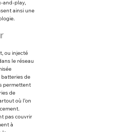
g-and-play, 
sent ainsi une 
ologie.
r
, ou injecté 
 dans le réseau 
isée 
batteries de 
es permettent 
ries de 
tout où l’on 
acement.
t pas couvrir 
ment à 