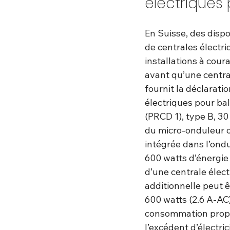
électriques
En Suisse, des dispos
de centrales électri
installations à cour
avant qu’une central
fournit la déclarati
électriques pour bal
(PRCD 1), type B, 30
du micro-onduleur o
intégrée dans l’ondul
600 watts d’énergie s
d’une centrale élec
additionnelle peut ê
600 watts (2.6 A-AC
consommation propre
l’excédent d’électri