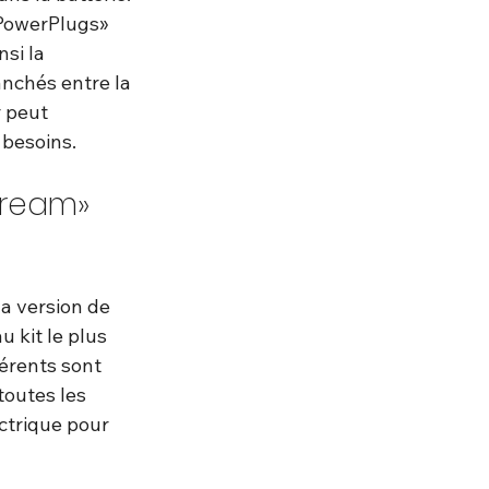
«PowerPlugs» 
si la 
nchés entre la 
 peut 
 besoins.
tream» 
a version de 
 kit le plus 
érents sont 
toutes les 
ctrique pour 