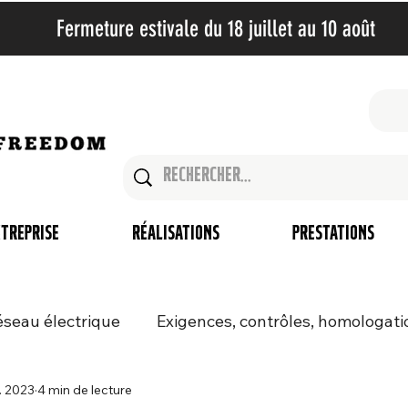
Fermeture estivale du 18 juillet au 10 août​
treprise
Réalisations
Prestations
réseau électrique
Exigences, contrôles, homologati
. 2023
4 min de lecture
Centrales électriques pour balcon