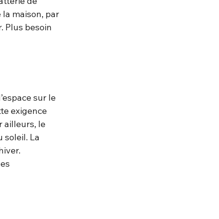
tterie de 
 la maison, par 
. Plus besoin 
’espace sur le 
tte exigence 
ailleurs, le 
soleil. La 
iver. 
es 