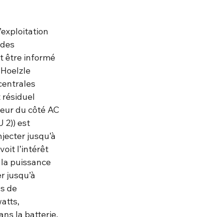
’exploitation 
 des 
t être informé 
 Hoelzle 
centrales 
 résiduel 
teur du côté AC 
2)) est 
njecter jusqu’à 
oit l’intérêt 
 la puissance 
r jusqu’à 
s de 
atts, 
ns la batterie. 