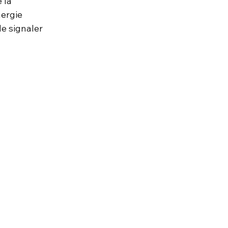
 la 
ergie 
de signaler 