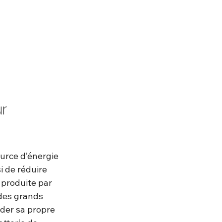
r 
ource d’énergie 
i de réduire 
 produite par 
des grands 
éder sa propre 