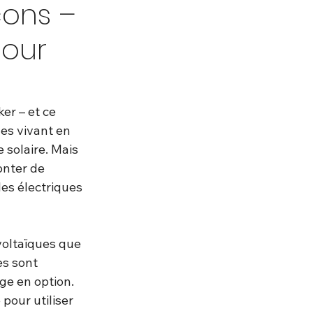
cons –
pour
er – et ce 
nes vivant en 
solaire. Mais 
onter de 
es électriques 
voltaïques que 
es sont 
ge en option. 
pour utiliser 