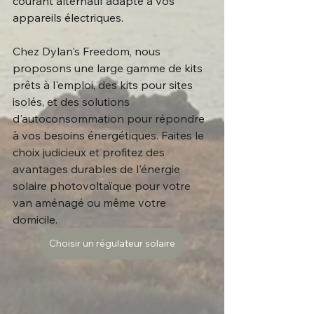
courant alternatif adapté à vos 
appareils électriques.
Chez Dylan's Freedom, nous 
proposons une large gamme de kits 
prêts à l'emploi, des kits pour sites 
isolés, et des solutions 
d'autoconsommation pour répondre 
à vos besoins énergétiques. Faites le 
choix judicieux et profitez des 
avantages durables de l'énergie 
solaire photovoltaïque pour votre 
van aménagé ou même votre 
domicile.
Choisir un régulateur solaire