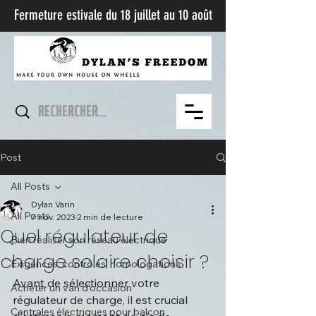
Fermeture estivale du 18 juillet au 10 août​
Post
All Posts
Dylan Varin
All Posts
7 nov. 2023
2 min de lecture
Quel régulateur de
Bien réaliser son réseau électrique
charge solaire choisir ?
Exigences, contrôles, homologations
Avant de sélectionner votre 
Acheter un van d'occasion
régulateur de charge, il est crucial 
Centrales électriques pour balcon