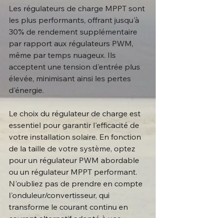
Les régulateurs de charge MPPT sont 
les plus performants, offrant jusqu'à 
30% de rendement supplémentaire 
par rapport aux régulateurs PWM, 
même par temps nuageux. Ils 
acceptent une tension d'entrée plus 
élevée, minimisant ainsi les pertes 
d'énergie.
Le choix du régulateur de charge est 
essentiel pour garantir l'efficacité de 
votre installation solaire. En fonction 
de la taille de votre système, optez 
pour un régulateur PWM abordable 
ou un régulateur MPPT performant. 
N'oubliez pas de prendre en compte 
l'onduleur/convertisseur, qui 
transforme le courant continu en 