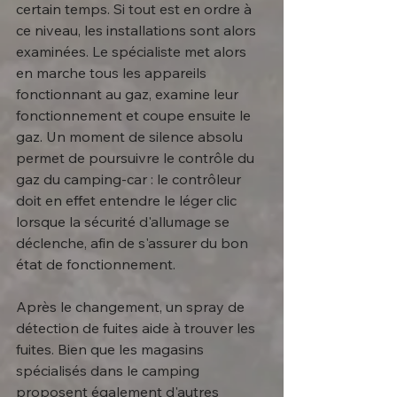
certain temps. Si tout est en ordre à 
ce niveau, les installations sont alors 
examinées. Le spécialiste met alors 
en marche tous les appareils 
fonctionnant au gaz, examine leur 
fonctionnement et coupe ensuite le 
gaz. Un moment de silence absolu 
permet de poursuivre le contrôle du 
gaz du camping-car : le contrôleur 
doit en effet entendre le léger clic 
lorsque la sécurité d'allumage se 
déclenche, afin de s'assurer du bon 
état de fonctionnement.
Après le changement, un spray de 
détection de fuites aide à trouver les 
fuites. Bien que les magasins 
spécialisés dans le camping 
proposent également d'autres 