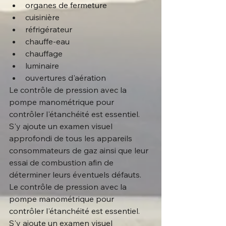
organes de fermeture
cuisinière
réfrigérateur
chauffe-eau
chauffage
luminaire
ouvertures d'aération
Le contrôle de pression avec la 
pompe manométrique pour 
contrôler l'étanchéité est essentiel. 
S'y ajoute un examen visuel 
approfondi de tous les appareils 
consommateurs de gaz ainsi que leur 
essai de combustion afin de 
déterminer leurs éventuels défauts. 
Le contrôle de pression avec la 
pompe manométrique pour 
contrôler l'étanchéité est essentiel. 
S'y ajoute un examen visuel 