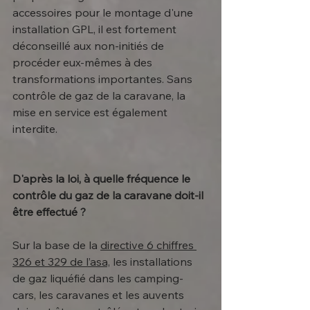
accessoires pour le montage d'une 
installation GPL, il est fortement 
déconseillé aux non-initiés de 
procéder eux-mêmes à des 
transformations importantes. Sans 
contrôle de gaz de la caravane, la 
mise en service est également 
interdite.
D'après la loi, à quelle fréquence le 
contrôle du gaz de la caravane doit-il 
être effectué ?
Sur la base de la 
directive 6 chiffres 
326 et 329 de l’asa,
 les installations 
de gaz liquéfié dans les camping-
cars, les caravanes et les auvents 