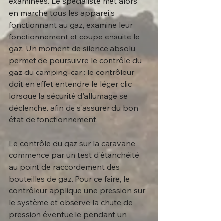
examinées. Le spécialiste met alors 
en marche tous les appareils 
fonctionnant au gaz, examine leur 
fonctionnement et coupe ensuite le 
gaz. Un moment de silence absolu 
permet de poursuivre le contrôle du 
gaz du camping-car : le contrôleur 
doit en effet entendre le léger clic 
lorsque la sécurité d'allumage se 
déclenche, afin de s'assurer du bon 
état de fonctionnement.
Le contrôle du gaz sur la caravane 
commence par un test d'étanchéité 
au point de raccordement des 
bouteilles de gaz. Pour ce faire, le 
contrôleur applique une pression sur 
le système et observe la chute de 
pression éventuelle pendant un 