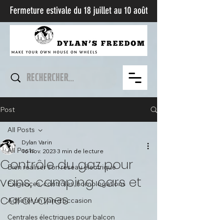
Fermeture estivale du 18 juillet au 10 août​
Post
All Posts
Dylan Varin
All Posts
16 nov. 2023
3 min de lecture
Contrôle du gaz pour
Bien réaliser son réseau électrique
vans, camping cars et
Exigences, contrôles, homologations
caravanes
Acheter un van d'occasion
Centrales électriques pour balcon