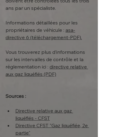
doivent être contrôlées tous les trois 
ans par un spécialiste.
Informations détaillées pour les 
propriétaires de véhicule : 
asa-
directive 6 (téléchargement-PDF).
Vous trouverez plus d’informations 
sur les intervalles de contrôle et la 
réglementation ici : 
directive relative 
aux gaz liquéfiés (PDF)
Sources :
Directive relative aux gaz 
liquéfiés - CFST
Directive CFST "Gaz liquéfiée, 2e 
partie"