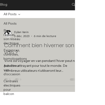
Blog
All Posts
All Posts
Bien
Dylan Varin
réaliser
5 déc. 2023
6 min de lecture
son réseau
électrique
Comment bien hiverner son
Exigences,
van ?
contrôles,
homologations
Vivre ou voyager en van pendant l'hiver peut ne
Acheter un
pas être attrayant pour tout le monde. De
van
nombreux utilisateurs n'utiliseront leur...
d'occasion
Centrales
électriques
pour
balcon