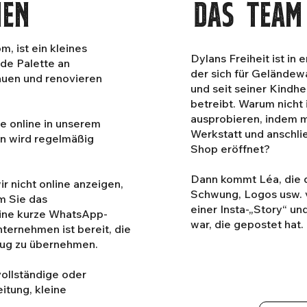
men
Das Team
m, ist ein kleines
Dylans Freiheit ist in 
de Palette an
der sich für Gelände
auen und renovieren
und seit seiner Kindh
betreibt. Warum nicht
ausprobieren, indem m
te online in unserem
Werkstatt und anschl
n wird regelmäßig
Shop eröffnet?
Dann kommt Léa, die 
 nicht online anzeigen,
Schwung, Logos usw. ve
em Sie das
einer Insta-„Story“ u
eine kurze WhatsApp-
war, die gepostet hat.
ternehmen ist bereit, die
eug zu übernehmen.
vollständige oder
itung, kleine