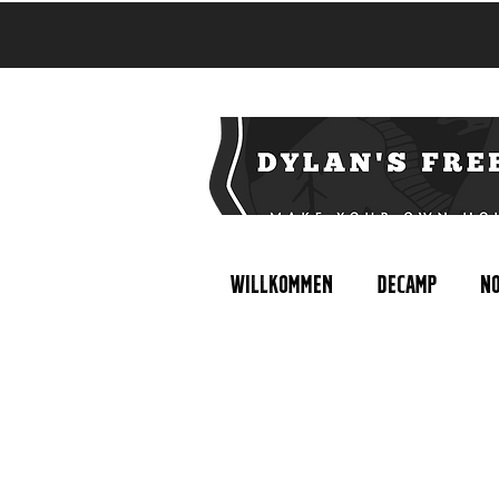
Willkommen
Decamp
No